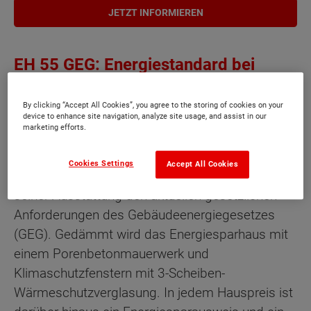
JETZT INFORMIEREN
EH 55 GEG: Energiestandard bei
Town & Country Haus
By clicking “Accept All Cookies”, you agree to the storing of cookies on your
device to enhance site navigation, analyze site usage, and assist in our
marketing efforts.
Jedes Town & Country Massivhaus ist
standardmäßig bereits ein Effizienzhaus-55-GEG.
Cookies Settings
Accept All Cookies
Ein Massivhaus dieser Effizienz entspricht mit
seiner Ausstattung den aktuellen gesetzlichen
Anforderungen des Gebäudeenergiegesetzes
(GEG). Gedämmt wird das Energiesparhaus mit
einem Porenbetonmauerwerk und
Klimaschutzfenstern mit 3-Scheiben-
Wärmeschutzverglasung. In jedem Hauspreis ist