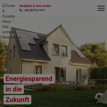
Modjesch & Sohn GmbH
+49 (8273) 1411
Wonach möchten Sie suchen?
Energiesparend
in die
Zukunft