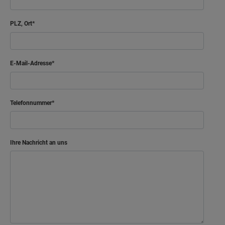
Flur
7.48 m²
PLZ, Ort
Balkon
10.43 m²
E-Mail-Adresse
Netto-Raumfläche
87.26
m²
Telefonnummer
Ihre Nachricht an uns