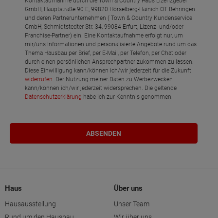
Kontaktaufnahme durch die Town & Country Haus Lizenzgeber
GmbH, Hauptstraße 90 E, 99820 Hörselberg-Hainich OT Behringen
und deren Partnerunternehmen ( Town & Country Kundenservice
GmbH, Schmidtstedter Str. 34, 99084 Erfurt, Lizenz- und/oder
Franchise-Partner) ein. Eine Kontaktaufnahme erfolgt nur, um
mir/uns Informationen und personalisierte Angebote rund um das
Thema Hausbau per Brief, per E-Mail, per Telefon, per Chat oder
durch einen persönlichen Ansprechpartner zukommen zu lassen.
Diese Einwilligung kann/können ich/wir jederzeit für die Zukunft
widerrufen
. Der Nutzung meiner Daten zu Werbezwecken
kann/können ich/wir jederzeit widersprechen. Die geltende
Datenschutzerklärung
habe ich zur Kenntnis genommen.
Haus
Über uns
Hausausstellung
Unser Team
Rund um den Hausbau
Wir über uns