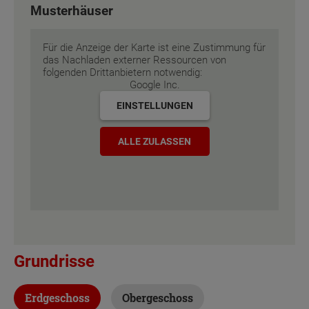
Musterhäuser
Energiestandard
Energiestandard
EH 55 GEG
EH 55 GEG
Für die Anzeige der Karte ist eine Zustimmung für
Inklusivausstattung
Inklusivausstattung
das Nachladen externer Ressourcen von
folgenden Drittanbietern notwendig:
Google Inc.
EINSTELLUNGEN
ALLE ZULASSEN
Grundrisse
Erdgeschoss
Obergeschoss