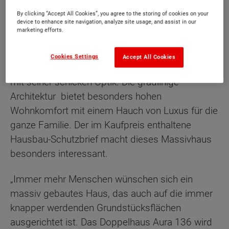
By clicking “Accept All Cookies”, you agree to the storing of cookies on your
device to enhance site navigation, analyze site usage, and assist in our
marketing efforts.
Beschreibung
Cookies Settings
Accept All Cookies
Das Doppelhaus Aura 136 überzeugt nicht nur
mit seiner schicken Optik. Die gradlinige
Architektur bietet besonders hohen
Wohnkomfort mit einem Hauch von Luxus für die
ganze Familie. Der im Kaufpreis enthaltene
Hausbau-Schutzbrief macht dieses Massivhaus
besonders interessant.
„Immer mehr Menschen wünschen sich ein
massiv gebautes Haus, das auch auf die immer
knapper werdenden Grundstücksflächen
ausgerichtet ist. Das Doppelhaus Aura 136 wird