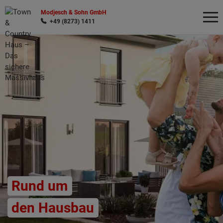
Modjesch & Sohn GmbH
+49 (8273) 1411
Wonach möchten Sie suchen?
Rund um
den Hausbau