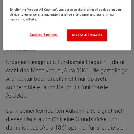
By clicking “Accept All Cookies”, you agree to the storing of cookies on your
device to enhance site navigation, analyze site usage, and assist in our
marketing efforts.
Beschreibung
Cookies Settings
Accept All Cookies
Für Familien, die modernes Design
schätzen.
Urbanes Design und funktionale Eleganz – dafür
steht das Massivhaus „Aura 136“. Die geradlinige
Architektur beeindruckt nicht nur optisch,
sondern bietet auch Raum für funktionale
Aspekte.
Dank seiner kompakten Außenmaße eignet sich
dieses Haus auch für kleine Grundstücke und
damit ist das „Aura 136“ optimal für alle, die sich