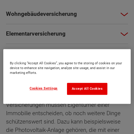
Wohngebäudeversicherung
Elementarversicherung
Haftpflichtversicherung für Hausbesitzer
By clicking “Accept All Cookies”, you agree to the storing of cookies on your
device to enhance site navigation, analyze site usage, and assist in our
Hausratversicherung
marketing efforts.
Cookies Settings
Accept All Cookies
Abgesehen von diesen klassischen
Versicherungen müssen Eigentümer einer
Immobilie entscheiden, ob noch weitere Dinge
schützenswert sind. Dazu kann beispielsweise
die Photovoltaik-Anlage gehören, die mit einer