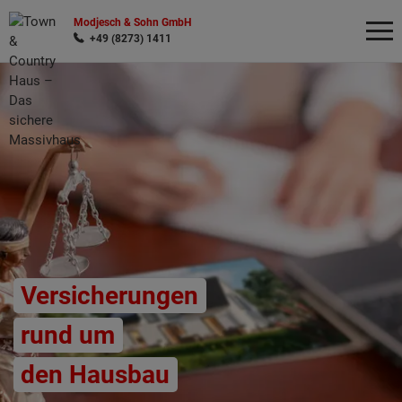
Modjesch & Sohn GmbH
+49 (8273) 1411
Wonach möchten Sie suchen?
Versicherungen
rund um
den Hausbau