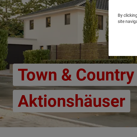
By clickin
site navig
Town & Country
Aktionshäuser