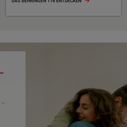
DAS BEHRINGEN 116 ENTDECKEN
 –
s
–