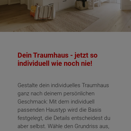
Dachgeschoss - Grundrissvarianten:
Mit
Individual
Individual
Individual
Individual
Individual
Standard
Ankleide
#1
#2
#3
#4
#5
Dein Traumhaus - jetzt so
Netto-Raumfläche nach DIN 277 Dachgeschoss
individuell wie noch nie!
Schlafen
12.22 m²
Gestalte dein individuelles Traumhaus
Kind
11.95 m²
ganz nach deinem persönlichen
Geschmack: Mit dem individuell
Gast
15.87 m²
passenden Haustyp wird die Basis
Arbeiten
10.69 m²
festgelegt, die Details entscheidest du
aber selbst. Wähle den Grundriss aus,
Bad
6.93 m²