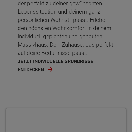
der perfekt zu deiner gewünschten
Lebenssituation und deinem ganz
Flur
8.73 m²
persönlichen Wohnstil passt. Erlebe
Netto-Raumfläche
66.39
m²
den höchsten Wohnkomfort in deinem
individuell geplanten und gebauten
Schlafen
Ankleide
Ankleide
Abstellraum
Kind
Kind
Massivhaus. Dein Zuhause, das perfekt
auf deine Bedürfnisse passt.
Ankleide
Kind
Arbeiten
Kind
Kind 2
Kind 2
JETZT INDIVIDUELLE GRUNDRISSE
Kind
Kind 2
Kind
Kind 2
Schlafen
Schlafen
ENTDECKEN
Gast
Schlafen
Kind 2
Schlafen
Bad
Bad
Bad
Bad
Schlafen
Bad
Flur
Flur
Flur
Flur
Bad
Flur
Netto-Raumfläche
Netto-Raumfläche
66.62
66.48
Grundrissvariante 1
Abstellraum
Flur
Netto-Raumfläche
Netto-Raumfläche
68.42
65.8