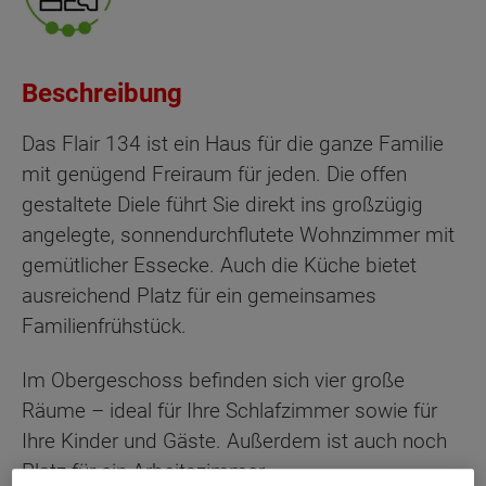
Beschreibung
Das Flair 134 ist ein Haus für die ganze Familie
mit genügend Freiraum für jeden. Die offen
gestaltete Diele führt Sie direkt ins großzügig
angelegte, sonnendurchflutete Wohnzimmer mit
gemütlicher Essecke. Auch die Küche bietet
ausreichend Platz für ein gemeinsames
Familienfrühstück.
Im Obergeschoss befinden sich vier große
Räume – ideal für Ihre Schlafzimmer sowie für
Ihre Kinder und Gäste. Außerdem ist auch noch
Platz für ein Arbeitszimmer.