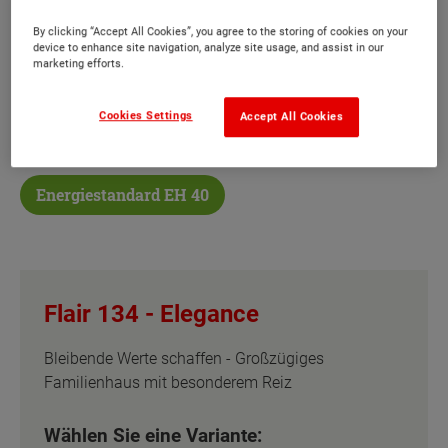
By clicking “Accept All Cookies”, you agree to the storing of cookies on your
Das Flair 134 bietet jedem Bewohner seinen
device to enhance site navigation, analyze site usage, and assist in our
Wohlfühlort, ein großzügiges Familienhaus, mit
marketing efforts.
dem Sie bleibende Werte schaffen.
Cookies Settings
Accept All Cookies
Sonderausstattung
Energiestandard EH 40
Flair 134 -
Elegance
Bleibende Werte schaffen - Großzügiges
Familienhaus mit besonderem Reiz
Wählen Sie eine Variante: