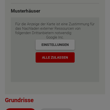
Energiestandard
Energiestandard
EH 55 GEG
EH 55 GEG
Musterhäuser
Inklusivausstattung
Inklusivausstattung
Für die Anzeige der Karte ist eine Zustimmung für
das Nachladen externer Ressourcen von
folgenden Drittanbietern notwendig:
Google Inc.
EINSTELLUNGEN
ALLE ZULASSEN
Grundrisse