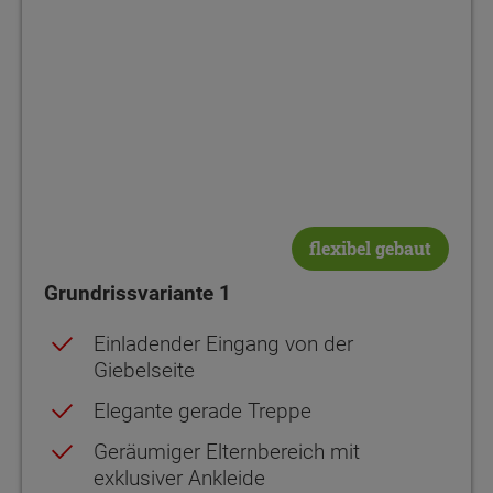
Netto-Raumfläche
Netto-Raumfläche
55.57
65.82
flexibel gebaut
Grundrissvariante 1
Einladender Eingang von der
Giebelseite
Elegante gerade Treppe
Geräumiger Elternbereich mit
exklusiver Ankleide