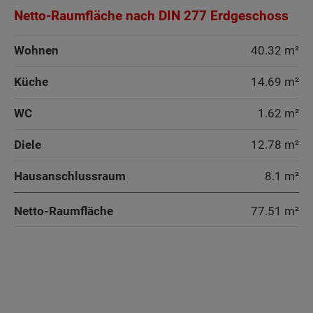
Netto-Raumfläche nach DIN 277 Erdgeschoss
Wohnen
40.32 m²
Küche
14.69 m²
WC
1.62 m²
Diele
12.78 m²
Hausanschlussraum
8.1 m²
Netto-Raumfläche
77.51
m²
Wohnen
Wohnen
Wohnen
Wohnen
Arbeiten
Küche
Arbeiten
Arbeiten
Arbeiten
Küche
Küche
Küche
Küche
Küche
Küche + Essen
Küche
Küche
Küche
Kind
Arbeiten
Arbeiten
WC
Küche + Essen
WC
Speisekammer
Speisekammer
WC