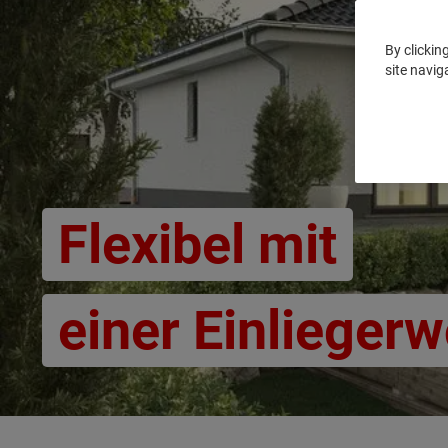
By clickin
site navig
Flexibel mit
einer Einlieger