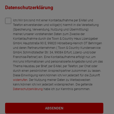
Datenschutzerklärung
Netto-Raumfläche
85.48
Ich/Wir bin/sind mit einer Kontaktaufnahme per E-Mail und
Telefon einverstanden und willige(n) hiermit in die Verarbeitung
(Speicherung, Verwendung, Nutzung und Übermittlung)
meiner/unserer vorstehenden Daten zum Zwecke der
Kontaktaufnahme durch die Town & Country Haus Lizenzgeber
GmbH, Hauptstraße 90 E, 99820 Hörselberg-Hainich OT Behringen
und deren Partnerunternehmen ( Town & Country Kundenservice
GmbH, Schmidtstedter Str. 34, 99084 Erfurt, Lizenz- und/oder
Franchise-Partner) ein. Eine Kontaktaufnahme erfolgt nur, um
mir/uns Informationen und personalisierte Angebote rund um das
Thema Hausbau per Brief, per E-Mail, per Telefon, per Chat oder
durch einen persönlichen Ansprechpartner zukommen zu lassen.
Diese Einwilligung kann/können ich/wir jederzeit für die Zukunft
widerrufen
. Der Nutzung meiner Daten zu Werbezwecken
kann/können ich/wir jederzeit widersprechen. Die geltende
Datenschutzerklärung
habe ich zur Kenntnis genommen.