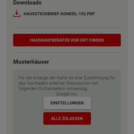
Downloads
Netto-Raumfläche nach DIN 277
Netto-Raumfläche nach DIN 277
187 - 203 m²
187 - 203 m²
HAUSSTECKBRIEF-DOMIZIL-192.PDF
Etagen
Etagen
2
2
Hauskaufberater
Außenmaße
Außenmaße
13 m x 10.75 m
13 m x 10.75 m
HAUSKAUF­BERATER VOR ORT FINDEN
Energiestandard
Energiestandard
EH 55 GEG
EH 55 GEG
Musterhäuser
Inklusivausstattung
Inklusivausstattung
Für die Anzeige der Karte ist eine Zustimmung für
das Nachladen externer Ressourcen von
folgenden Drittanbietern notwendig:
Google Inc.
EINSTELLUNGEN
ALLE ZULASSEN