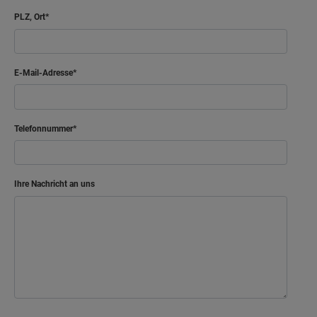
Bad
7.02 m²
PLZ, Ort
Flur
8.54 m²
E-Mail-Adresse
Netto-Raumfläche
98.46
m²
Kind
Telefonnummer
Kind 2
Schlafen
Ihre Nachricht an uns
Abstellraum
Bad
Gast
Flur