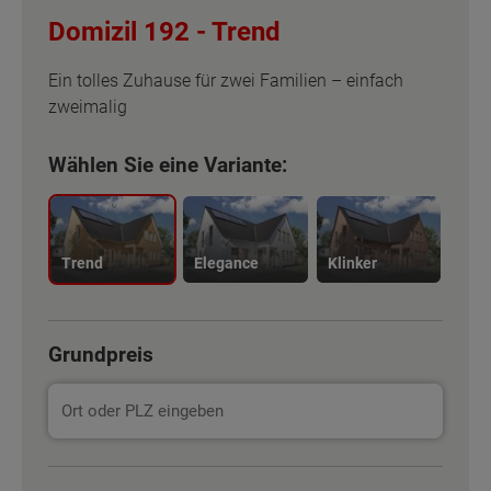
Domizil 192 -
Trend
Ein tolles Zuhause für zwei Familien – einfach
zweimalig
Wählen Sie eine Variante:
Trend
Elegance
Klinker
Grundpreis
Basisinformation
Basisinformation