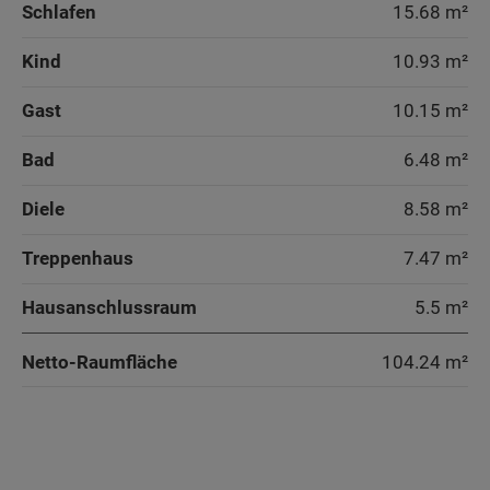
Schlafen
15.68 m²
– ideal geeignet für ein Kinder- und
– ideal geeignet für ein Kinder- und
Gästezimmer.
Gästezimmer.
Kind
10.93 m²
Das Domizil eignet sich auch optimal als
Das Domizil eignet sich auch optimal als
Gast
10.15 m²
Mehrgenerationenhaus.
Mehrgenerationenhaus.
Bad
6.48 m²
Sonderausstattung
Sonderausstattung
Diele
8.58 m²
Energiestandard EH 40
Wand und Fassade Klinker - Domizil 192
Treppenhaus
7.47 m²
Energiestandard EH 40
Hausanschlussraum
5.5 m²
Netto-Raumfläche
104.24
m²
Wohnen und Küche
Wohnen