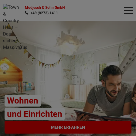
Modjesch & Sohn GmbH
+49 (8273) 1411
Wonach möchten Sie suchen?
Wohnen
und Einrichten
MEHR ERFAHREN