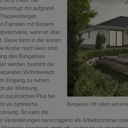
e nicht mehr: Der
bevorzugt ihn aufgrund
 Treppensteigen
en Familien mit Kindern
nsbesondere, wenn er über
. Diese kann in der ersten
e Kinder noch klein sind,
rung des Bungalows
ßer werden, besteht die
 separaten Wohnbereich
em Eingang zu nutzen.
sich die Wohnung
n zusätzliches Plus bei
bt es zahlreiche
Bungalow 128: Leben auf einer
rwohnung. So kann der
n Veränderungen hervorragend als Arbeitszimmer oder 