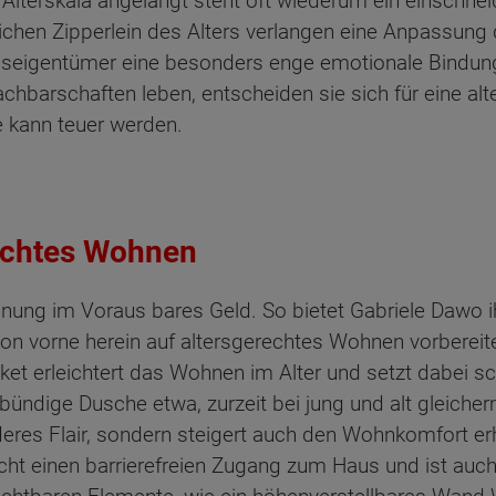
Alterskala angelangt steht oft wiederum ein einschne
ichen Zipperlein des Alters verlangen eine Anpassung
seigentümer eine besonders enge emotionale Bindung
achbarschaften leben, entscheiden sie sich für eine al
e kann teuer werden.
rechtes Wohnen
anung im Voraus bares Geld. So bietet Gabriele Dawo i
on vorne herein auf altersgerechtes Wohnen vorberei
t erleichtert das Wohnen im Alter und setzt dabei sc
ndige Dusche etwa, zurzeit bei jung und alt gleiche
es Flair, sondern steigert auch den Wohnkomfort erheb
icht einen barrierefreien Zugang zum Haus und ist auc