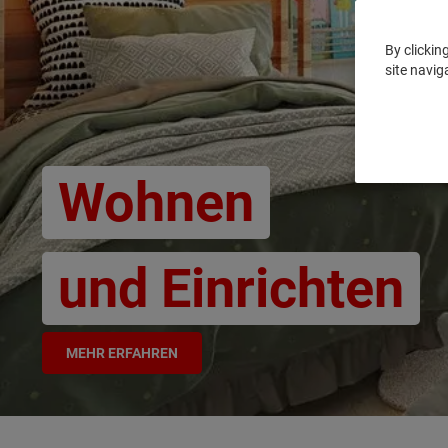
By clickin
site navig
Wohnen
und Einrichten
MEHR ERFAHREN