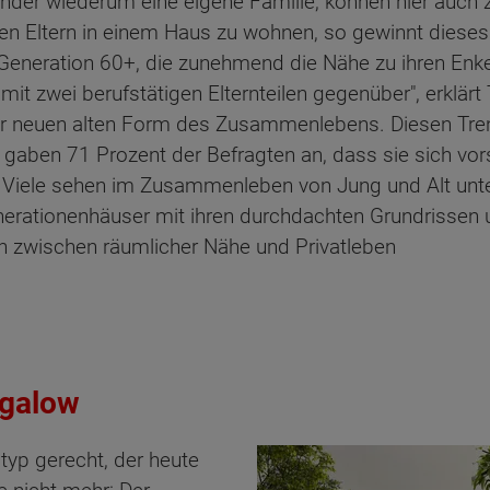
Kinder wiederum eine eigene Familie, können hier auch
t den Eltern in einem Haus zu wohnen, so gewinnt die
Generation 60+, die zunehmend die Nähe zu ihren Enkel
it zwei berufstätigen Elternteilen gegenüber", erklär
r neuen alten Form des Zusammenlebens. Diesen Trend
aben 71 Prozent der Befragten an, dass sie sich vorst
 Viele sehen im Zusammenleben von Jung und Alt unt
nerationenhäuser mit ihren durchdachten Grundrisse
h zwischen räumlicher Nähe und Privatleben
ngalow
yp gerecht, der heute