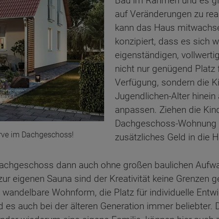
Bau im Rahmen und es gi
auf Veränderungen zu rea
kann das Haus mitwachse
konzipiert, dass es sich w
eigenständigen, vollwert
nicht nur genügend Platz 
Verfügung, sondern die K
Jugendlichen-Alter hinein
anpassen. Ziehen die Kin
Dachgeschoss-Wohnung a
rve im Dachgeschoss!
zusätzliches Geld in die 
Dachgeschoss dann auch ohne großen baulichen Aufwa
ur eigenen Sauna sind der Kreativität keine Grenzen g
ne wandelbare Wohnform, die Platz für individuelle Ent
ten Sie suchen?
rd es auch bei der älteren Generation immer beliebter