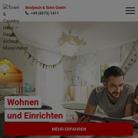
Modjesch & Sohn GmbH
+49 (8273) 1411
Wonach möchten Sie suchen?
Wohnen
und Einrichten
MEHR ERFAHREN