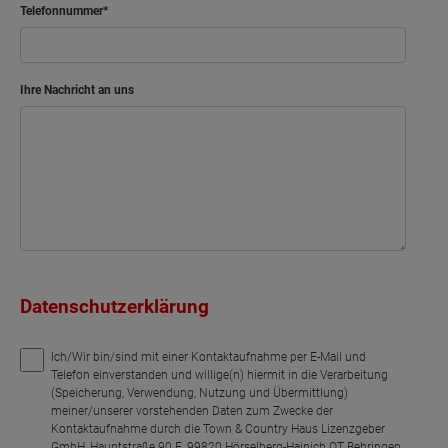
Kind
Telefonnummer
Kind 2
Arbeiten
Ihre Nachricht an uns
Bad
Netto-Raumfläche
63.96
Datenschutzerklärung
Ich/Wir bin/sind mit einer Kontaktaufnahme per E-Mail und
Telefon einverstanden und willige(n) hiermit in die Verarbeitung
(Speicherung, Verwendung, Nutzung und Übermittlung)
meiner/unserer vorstehenden Daten zum Zwecke der
Kontaktaufnahme durch die Town & Country Haus Lizenzgeber
GmbH, Hauptstraße 90 E, 99820 Hörselberg-Hainich OT Behringen