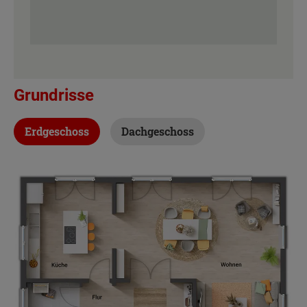
Grundrisse
Erdgeschoss
Dachgeschoss
Beschreibung
Beschreibung