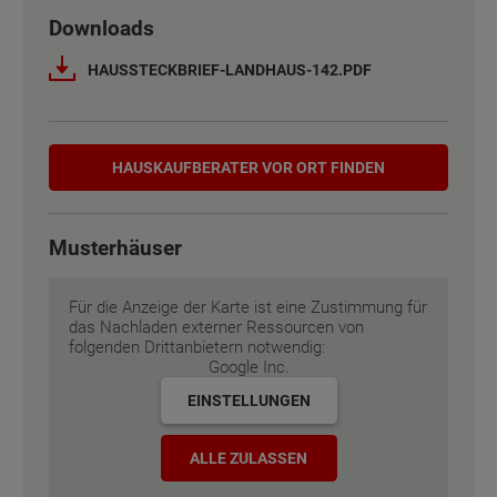
Downloads
Netto-Raumfläche nach DIN 277
Netto-Raumfläche nach DIN 277
143 - 158 m²
143 - 158 m²
HAUSSTECKBRIEF-LANDHAUS-142.PDF
Etagen
Etagen
2
2
Hauskaufberater
Außenmaße
Außenmaße
8.25 m x 11.63 m
8.25 m x 11.63 m
HAUSKAUF­BERATER VOR ORT FINDEN
Energiestandard
Energiestandard
EH 55 GEG
EH 55 GEG
Musterhäuser
Inklusivausstattung
Inklusivausstattung
Für die Anzeige der Karte ist eine Zustimmung für
das Nachladen externer Ressourcen von
folgenden Drittanbietern notwendig:
Google Inc.
EINSTELLUNGEN
ALLE ZULASSEN