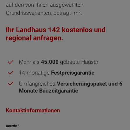
auf den von Ihnen ausgewählten
Grundrissvarianten, beträgt
m².
Ihr Landhaus 142 kostenlos und
regional anfragen.
Mehr als
45.000
gebaute Häuser
14-monatige
Festpreisgarantie
Umfangreiches
Versicherungspaket und 6
Monate Bauzeitgarantie
Dachgeschoss - Grundrissvarianten:
Zusätzliches
Standard
Zimmer
Kontaktinformationen
Anrede
Netto-Raumfläche nach DIN 277 Dachgeschoss