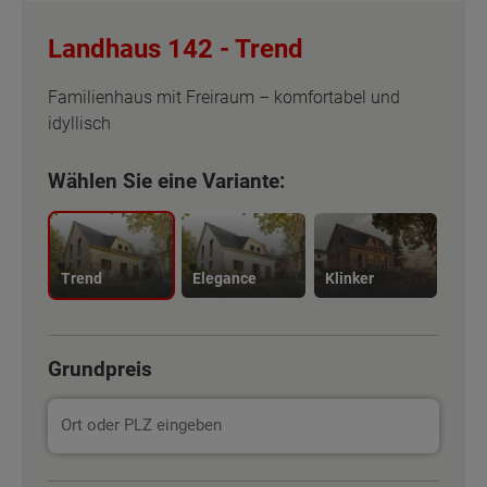
Landhaus 142 -
Trend
Familienhaus mit Freiraum – komfortabel und
idyllisch
Wählen Sie eine Variante:
Trend
Elegance
Klinker
Grundpreis
Basisinformation
Basisinformation