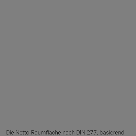
Hausanschlussraum
Netto-Raumfläche
78.66
Die Netto-Raumfläche nach DIN 277, basierend