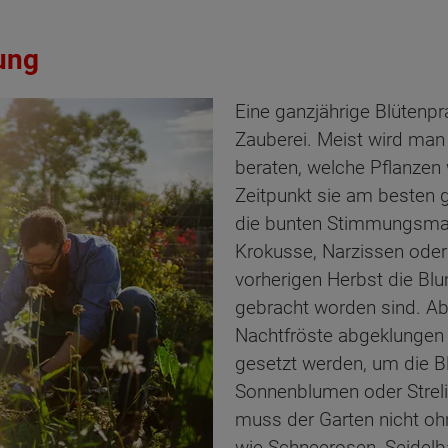
ung
Eine ganzjährige Blütenpra
Zauberei. Meist wird man 
beraten, welche Pflanze
Zeitpunkt sie am besten 
die bunten Stimmungsmac
Krokusse, Narzissen ode
vorherigen Herbst die Blu
gebracht worden sind. Ab 
Nachtfröste abgeklungen
gesetzt werden, um die Bl
Sonnenblumen oder Streliz
muss der Garten nicht o
wie Schneerosen, Seidelba