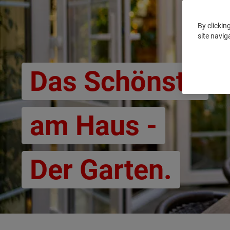
By clickin
site navig
Das Schönste
am Haus -
Der Garten.