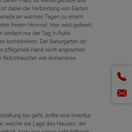
 bieten Platz für Klettergerüste und
ist dabei die Verbindung von Garten
gerade an warmen Tagen zu einem
er freiem Himmel. Hier wird gefeiert,
r einfach nur der Tag in Ruhe
en kombinieren. Der Naturgarten ist
die pflegende Hand nicht angesehen
an Nutzsträucher wie dornenlose
taltung los geht, sollte eine Inventur
zze, welche die Lage des Hauses, der
thält, kann hier schon sehr hilfreich