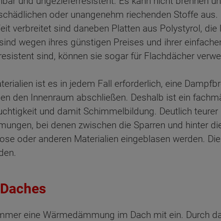
nbar und ungezieferresistent. Es kann nicht brennen un
e schädlichen oder unangenehm riechenden Stoffe aus
 verbreitet sind daneben Platten aus Polystyrol, die l
sind wegen ihres günstigen Preises und ihrer einfache
resistent sind, können sie sogar für Flachdächer verw
alien ist es in jedem Fall erforderlich, eine Dampfbr
gen den Innenraum abschließen. Deshalb ist ein fachmä
uchtigkeit und damit Schimmelbildung. Deutlich teurer 
mungen, bei denen zwischen die Sparren und hinter di
lose oder anderen Materialien eingeblasen werden. Di
den.
 Daches
mmer eine Wärmedämmung im Dach mit ein. Durch 