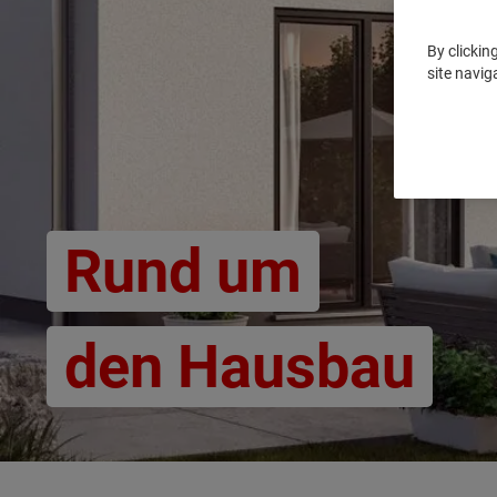
By clickin
site navig
Rund um
den Hausbau