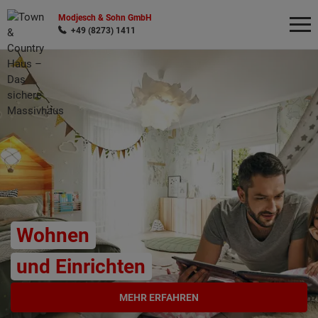
Modjesch & Sohn GmbH
+49 (8273) 1411
Wonach möchten Sie suchen?
Wohnen
und Einrichten
MEHR ERFAHREN