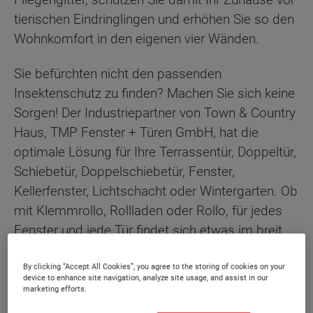
tierischen Eindringlingen und erhöhen Sie so den
Wohnkomfort in den eigenen vier Wänden.
Sie befürchten nicht den passenden
Insektenschutz zu finden? Machen Sie sich keine
Sorgen! Der Industriepartner von Town & Country
Haus, TMP Fenster + Türen GmbH, hat die
optimale Lösung für Ihre Terrassentür, Doppeltür,
Schiebetür, Doppelschiebetür, Fenster,
Kellerfenster, Lichtschacht oder Wintergarten. Ob
mit Klemmrollo, Rollladen oder Rollo, für jedes
Fenster und jede Tür findet sich etwas im breit
aufgestellten Angebot.
By clicking “Accept All Cookies”, you agree to the storing of cookies on your
device to enhance site navigation, analyze site usage, and assist in our
marketing efforts.
In diesem Ratgeber erfahren