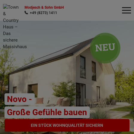
Modjesch & Sohn GmbH
+49 (8273) 1411
Wonach möchten Sie suchen?
Novo -
Große Gefühle bauen
EIN STÜCK WOHNQUALITÄT SICHERN