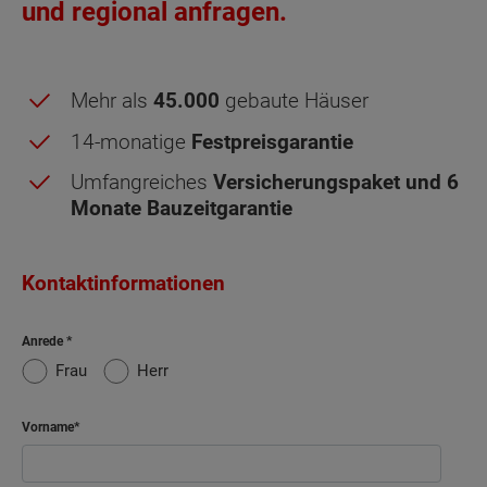
und regional anfragen.
Mehr als
45.000
gebaute Häuser
14-monatige
Festpreisgarantie
Umfangreiches
Versicherungspaket und 6
Monate Bauzeitgarantie
Obergeschoss - Grundrissvarianten:
Kontaktinformationen
Dachgeschoss - Grundrissvarianten:
Standard
Standard
Anrede
Netto-Raumfläche nach DIN 277 Obergeschoss
Frau
Herr
Netto-Raumfläche nach DIN 277 Dachgeschoss
Schlafen
14.86 m²
Vorname
Kind
17.67 m²
Ankleide
8.59 m²