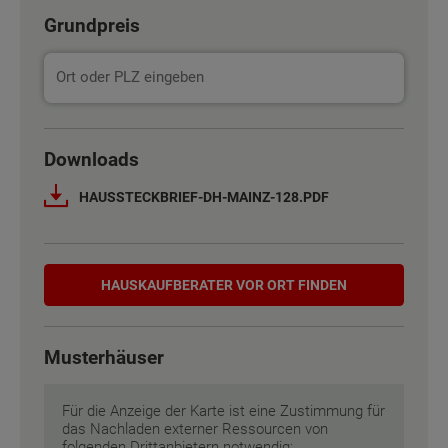
Grundpreis
Basisinformation
Basisinformation
Netto-Raumfläche nach DIN 277
Netto-Raumfläche nach DIN 277
140 m²
140 m²
Downloads
HAUSSTECKBRIEF-DH-MAINZ-128.PDF
Etagen
Etagen
3
3
Außenmaße
Außenmaße
6.03 m x 10 m
6.03 m x 10 m
Hauskaufberater
HAUSKAUF­BERATER VOR ORT FINDEN
Energiestandard
Energiestandard
EH 55 GEG
EH 55 GEG
Musterhäuser
Inklusivausstattung
Inklusivausstattung
Für die Anzeige der Karte ist eine Zustimmung für
das Nachladen externer Ressourcen von
folgenden Drittanbietern notwendig: