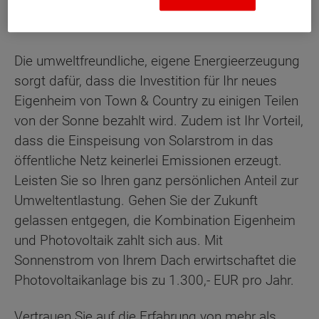
Die umweltfreundliche, eigene Energieerzeugung
sorgt dafür, dass die Investition für Ihr neues
Eigenheim von Town & Country zu einigen Teilen
von der Sonne bezahlt wird. Zudem ist Ihr Vorteil,
dass die Einspeisung von Solarstrom in das
öffentliche Netz keinerlei Emissionen erzeugt.
Leisten Sie so Ihren ganz persönlichen Anteil zur
Umweltentlastung. Gehen Sie der Zukunft
gelassen entgegen, die Kombination Eigenheim
und Photovoltaik zahlt sich aus. Mit
Sonnenstrom von Ihrem Dach erwirtschaftet die
Photovoltaikanlage bis zu 1.300,- EUR pro Jahr.
Vertrauen Sie auf die Erfahrung von mehr als