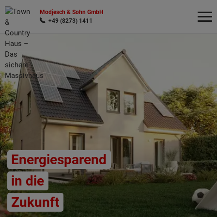
Modjesch & Sohn GmbH
+49 (8273) 1411
Wonach möchten Sie suchen?
Energiesparend
in die
Zukunft