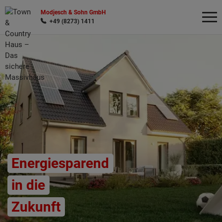
Modjesch & Sohn GmbH
+49 (8273) 1411
Wonach möchten Sie suchen?
Energiesparend
in die
Zukunft