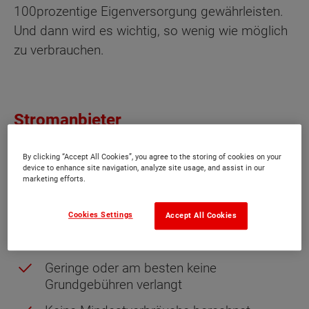
100prozentige Eigenversorgung gewährleisten.
Und dann wird es wichtig, so wenig wie möglich
zu verbrauchen.
Stromanbieter
Der erste Schritt sollte deshalb sein, sich einen
By clicking “Accept All Cookies”, you agree to the storing of cookies on your
device to enhance site navigation, analyze site usage, and assist in our
wirklich passenden Stromanbieter zu suchen. Je
marketing efforts.
nach Autarkie-Grad des eigenen Hauses, ist es
dann wichtig, darauf zu achten, einen Versorger
Cookies Settings
Accept All Cookies
zu finden, der
Geringe oder am besten keine
Grundgebühren verlangt